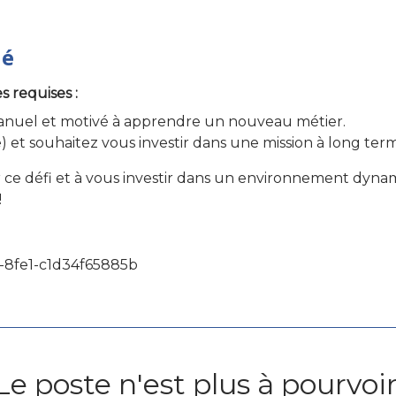
hé
 requises :
manuel et motivé à apprendre un nouveau métier.
) et souhaitez vous investir dans une mission à long ter
er ce défi et à vous investir dans un environnement dynam
!
-8fe1-c1d34f65885b
Le poste n'est plus à pourvoir