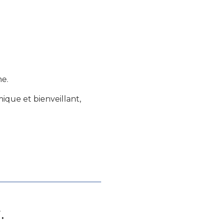
me.
ique et bienveillant,
.