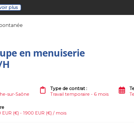
voir plus
spontanée
upe en menuiserie
F/H
Type de contrat :
Te
che-sur-Saône
Travail temporaire - 6 mois
T
ire
 EUR (€) - 1900 EUR (€) / mois