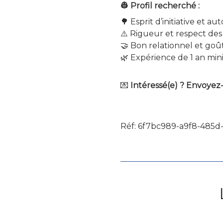
👷 Profil recherché :
🌳 Esprit d’initiative et a
⚠️ Rigueur et respect des
🤝 Bon relationnel et goût
🌿 Expérience de 1 an mi
💌
Intéressé(e) ? Envoyez
Réf: 6f7bc989-a9f8-485