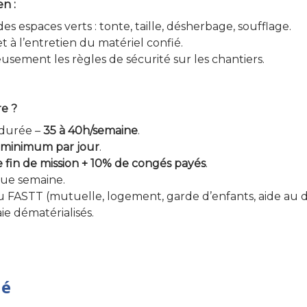
en :
des espaces verts : tonte, taille, désherbage, soufflage.
et à l’entretien du matériel confié.
sement les règles de sécurité sur les chantiers.
re ?
 durée –
35 à 40h/semaine
.
€ minimum par jour
.
fin de mission + 10% de congés payés
.
que semaine.
u FASTT (mutuelle, logement, garde d’enfants, aide au
ie dématérialisés.
hé