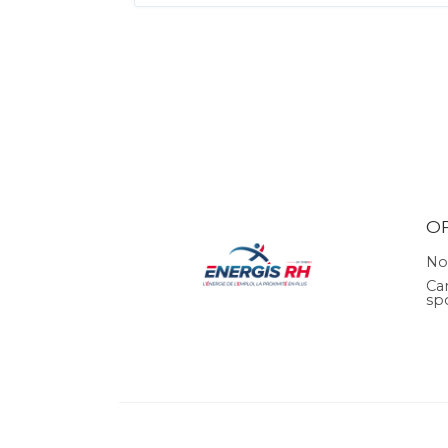
O
No
Ca
sp