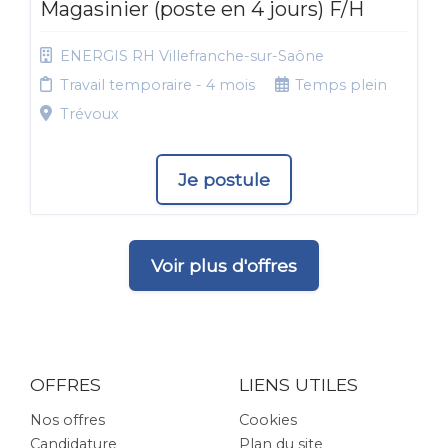
Magasinier (poste en 4 jours) F/H
ENERGIS RH Villefranche-sur-Saône
Travail temporaire - 4 mois
Temps plein
Trévoux
Je postule
Voir plus d'offres
OFFRES
LIENS UTILES
Nos offres
Cookies
Candidature
Plan du site