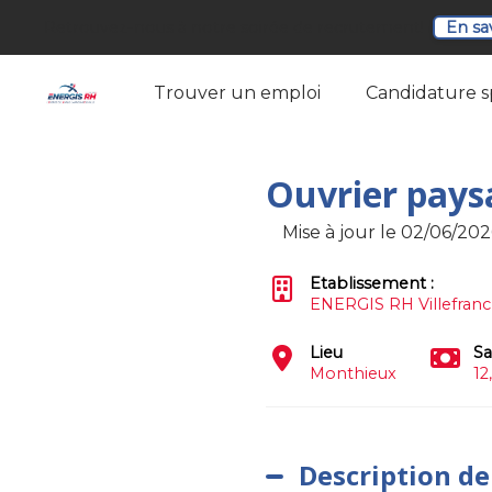
Retrouvez-nous à notre soirée de recrutement!
En sa
Trouver un emploi
Candidature 
Ouvrier pays
Mise à jour le 02/06/202
Etablissement :
ENERGIS RH Villefran
Lieu
Sa
Monthieux
12
Description de