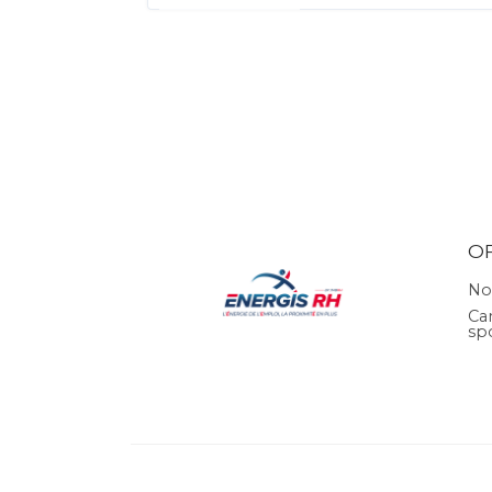
O
No
Ca
sp