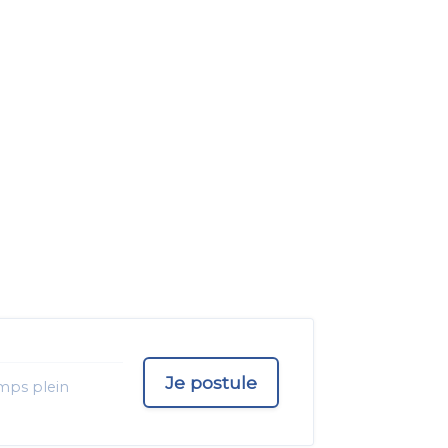
Je postule
mps plein