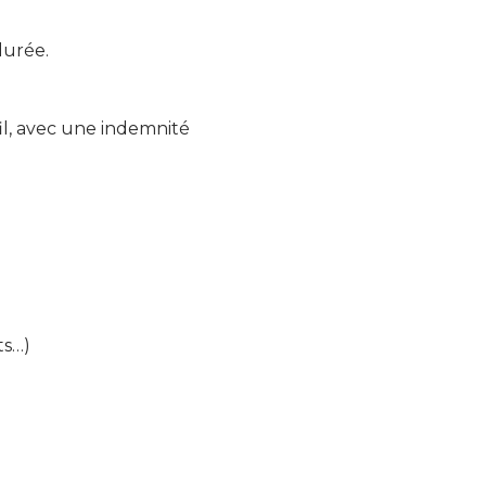
durée.
il, avec une indemnité
ts…)