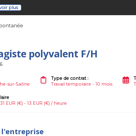
voir plus
spontanée
agiste polyvalent F/H
6
Type de contrat :
T
che-sur-Saône
Travail temporaire - 10 mois
laire
,31 EUR (€) - 13 EUR (€) / heure
 l'entreprise