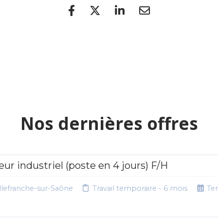
Nos dernières offres
ur industriel (poste en 4 jours) F/H
lefranche-sur-Saône
Travail temporaire - 6 mois
Te