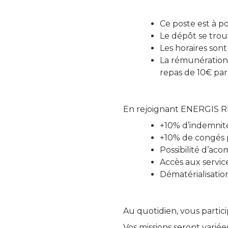
Ce poste est à p
Le dépôt se trou
Les horaires son
La rémunération 
repas de 10€ par 
En rejoignant ENERGIS R
+10% d’indemnité
+10% de congés 
Possibilité d’a
Accès aux servic
Dématérialisation
Au quotidien, vous partic
Vos missions seront variée