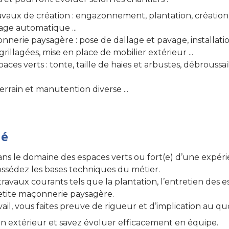
avaux de création : engazonnement, plantation, création d
age automatique ...
nerie paysagère : pose de dallage et pavage, installati
grillagées, mise en place de mobilier extérieur ...
aces verts : tonte, taille de haies et arbustes, débroussa
rrain et manutention diverse ...
hé
ans le domaine des espaces verts ou fort(e) d’une expéri
possédez les bases techniques du métier.
 travaux courants tels que la plantation, l’entretien des e
petite maçonnerie paysagère.
il, vous faites preuve de rigueur et d’implication au quo
 en extérieur et savez évoluer efficacement en équipe.